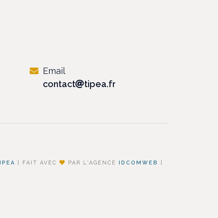
Email
contact
tipea.fr
IPEA
|
FAIT AVEC
PAR L'AGENCE
IDCOMWEB
|
|
CONFIDENTIALITÉ
okies.
Confidentialité
-
Gérer les cookies