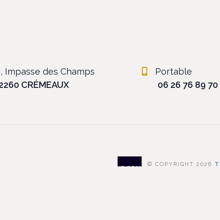
6, Impasse des Champs
Portable
2260 CRÉMEAUX
06 26 76 89 70
© COPYRIGHT 2026
T
MENTIONS LÉGALES
ceptez l'utilisation de services tiers pouvant installer des co