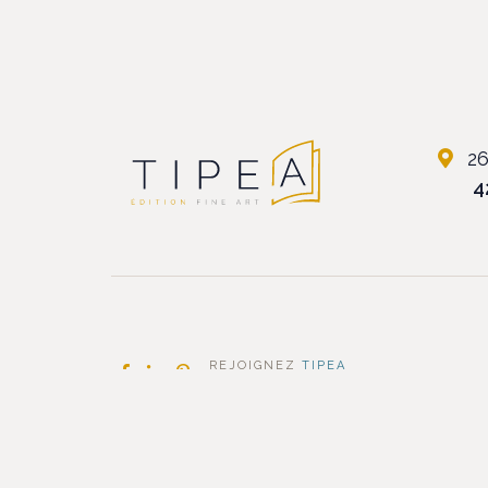
2
4
REJOIGNEZ
TIPEA
SUR LES RÉSEAUX SOCIAUX
En poursuivant votre navigation, vous ac